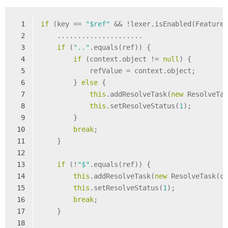
1
if
 (key == 
"$ref"
 && !lexer.isEnabled(Feature
2
    .....................
3
if
 (
".."
.equals(ref)) {
4
if
 (context.object != 
null
) {
5
            refValue = context.object;
6
        } 
else
 {
7
this
.addResolveTask(
new
 ResolveTa
8
this
.setResolveStatus(
1
);
9
        }
10
break
;
11
    }
12
13
if
 (!
"$"
.equals(ref)) {
14
this
.addResolveTask(
new
 ResolveTask(c
15
this
.setResolveStatus(
1
);
16
break
;
17
    }
18