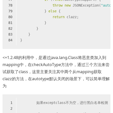
78
throw
new
 JSONException(
"auto
79
            } 
else
 {
80
return
 clazz;
81
            }
82
        }
83
    }
84
}
<=1.2.48的利用中，是通过java.lang.Class将恶意类加入到
mapping中，在checkAutoType方法中，通过三个方法来尝
试获取了class，这里主要关注其中两个从mapping获取
clazz的方法，在autotype默认关闭的场景下，可以简单理解
为
1
        如果exceptclass不为空，进行黑白名单检测
2