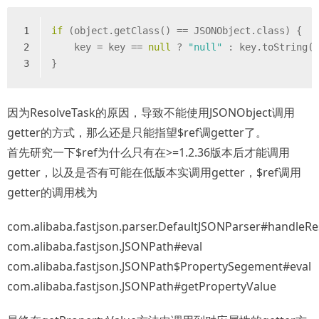
1
if
 (object.getClass() == JSONObject.class) {
2
    key = key == 
null
 ? 
"null"
 : key.toString(
3
}
因为ResolveTask的原因，导致不能使用JSONObject调用
getter的方式，那么还是只能指望$ref调getter了。
首先研究一下$ref为什么只有在>=1.2.36版本后才能调用
getter，以及是否有可能在低版本实调用getter，$ref调用
getter的调用栈为
com.alibaba.fastjson.parser.DefaultJSONParser#handleRe
com.alibaba.fastjson.JSONPath#eval
com.alibaba.fastjson.JSONPath$PropertySegement#eval
com.alibaba.fastjson.JSONPath#getPropertyValue