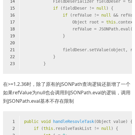
14
            FieldDeserializer fieldDeser = ta
15
if
 (fieldDeser != 
null
) {
16
if
 (refValue != 
null
 && refVa
17
                    Object root = 
this
.contex
18
                    refValue = JSONPath.eval(
19
                }
20
21
                fieldDeser.setValue(object, r
22
            }
23
        }
在>=1.2.36时，除了原有的JSONPath查询逻辑还新增了一个
如果refValue为null也会调用到JSONPath.eval的逻辑，调用
到JSONPath.eval基本不存在限制
1
public
void
handleResovleTask
(Object value)
{
2
if
 (
this
.resolveTaskList != 
null
) {