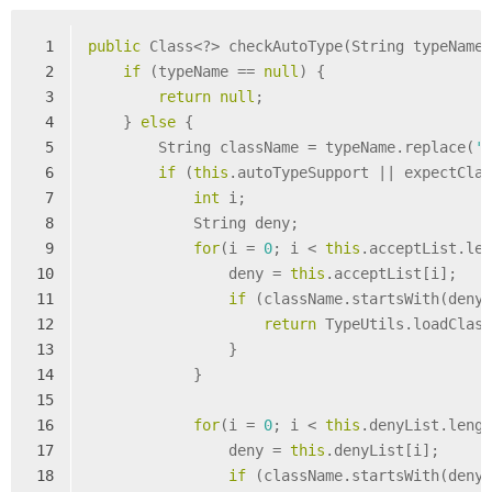
1
public
 Class<?> checkAutoType(String typeName
2
if
 (typeName == 
null
) {
3
return
null
;
4
    } 
else
 {
5
        String className = typeName.replace(
'
6
if
 (
this
.autoTypeSupport || expectCla
7
int
 i;
8
            String deny;
9
for
(i = 
0
; i < 
this
.acceptList.le
10
                deny = 
this
.acceptList[i];
11
if
 (className.startsWith(deny
12
return
 TypeUtils.loadClas
13
                }
14
            }
15
16
for
(i = 
0
; i < 
this
.denyList.leng
17
                deny = 
this
.denyList[i];
18
if
 (className.startsWith(deny