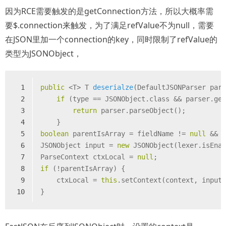
因为RCE需要触发的是getConnection方法，所以大概率需
要$.connection来触发，为了满足refValue不为null，需要
在JSON里加一个connection的key，同时限制了refValue的
类型为JSONObject，
1
public
 <T> 
T 
deserialze
(DefaultJSONParser par
2
if
 (type == JSONObject.class && parser.ge
3
return
 parser.parseObject();
4
    } 
5
boolean
 parentIsArray = fieldName != 
null
 && 
6
JSONObject input = 
new
 JSONObject(lexer.isEna
7
ParseContext ctxLocal = 
null
;
8
if
 (!parentIsArray) {
9
    ctxLocal = 
this
.setContext(context, input
10
}