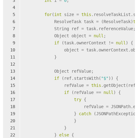
3
int
 i = 
0
;
4
5
for
(
int
 size = 
this
.resolveTaskList.s
6
            ResolveTask task = (ResolveTask)
t
7
            String ref = task.referenceValue;
8
            Object object = 
null
;
9
if
 (task.ownerContext != 
null
) {
10
                object = task.ownerContext.ob
11
            }
12
13
            Object refValue;
14
if
 (ref.startsWith(
"$"
)) {
15
                refValue = 
this
.getObject(ref
16
if
 (refValue == 
null
) {
17
try
 {
18
                        refValue = JSONPath.e
19
                    } 
catch
 (JSONPathExceptio
20
                    }
21
                }
22
            } 
else
 {