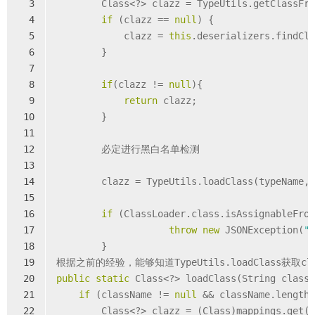
3
        Class<?> clazz = TypeUtils.getClassFr
4
if
 (clazz == 
null
) {
5
            clazz = 
this
.deserializers.findCl
6
        }
7
8
if
(clazz != 
null
){
9
return
 clazz;
10
        }
11
12
        必定进行黑白名单检测
13
14
        clazz = TypeUtils.loadClass(typeName,
15
16
if
 (ClassLoader.class.isAssignableFro
17
throw
new
 JSONException(
"
18
        }
19
根据之前的经验，能够知道TypeUtils.loadClass获
20
public
static
 Class<?> loadClass(String class
21
if
 (className != 
null
 && className.length
22
        Class<?> clazz = (Class)mappings.get(