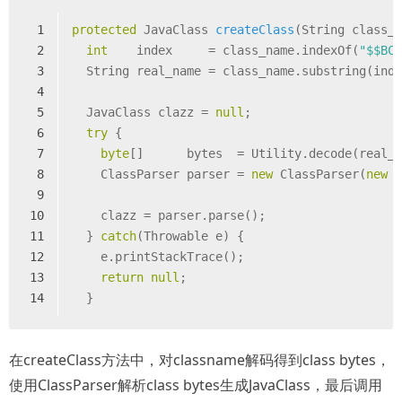
1
protected
 JavaClass 
createClass
(String class_
2
int
    index     = class_name.indexOf(
"$$BC
3
  String real_name = class_name.substring(ind
4
5
  JavaClass clazz = 
null
;
6
try
 {
7
byte
[]      bytes  = Utility.decode(real_
8
    ClassParser parser = 
new
 ClassParser(
new
 
9
10
    clazz = parser.parse();
11
  } 
catch
(Throwable e) {
12
    e.printStackTrace();
13
return
null
;
14
  }
在createClass方法中，对classname解码得到class bytes，
使用ClassParser解析class bytes生成JavaClass，最后调用