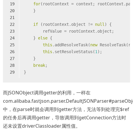
19
for
(rootContext = context; rootContext.pa
20
    }
21
22
if
 (rootContext.object != 
null
) {
23
        refValue = rootContext.object;
24
    } 
else
 {
25
this
.addResolveTask(
new
 ResolveTask(r
26
this
.setResolveStatus(
1
);
27
    }
28
break
;
29
}
而JSONObject调用getter的利用，一样在
com.alibaba.fastjson.parser.DefaultJSONParser#parseObj
中，在parse时就会调用到getter方法，无法等到处理完$ref
的任务后再调用getter，导致调用到getConnection方法时
还未设置driverClassloader属性值。