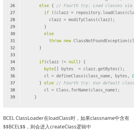
26
else
 { 
// Fourth try: Load classes via 
27
if
 ((clazz = repository.loadClass(cla
28
          clazz = modifyClass(clazz);
29
        }
30
else
31
throw
new
 ClassNotFoundException(cl
32
      }
33
34
if
(clazz != 
null
) {
35
byte
[] bytes  = clazz.getBytes();
36
        cl = defineClass(class_name, bytes, 
0
37
      } 
else
// Fourth try: Use default class
38
        cl = Class.forName(class_name);
39
    }
BCEL ClassLoader在loadClass时，如果classname中含有
$$BCEL$$，则会进入createClass逻辑中