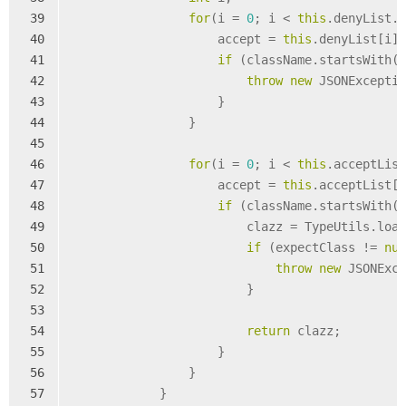
39
for
(i = 
0
; i < 
this
.denyList.
40
                    accept = 
this
.denyList[i]
41
if
 (className.startsWith(
42
throw
new
 JSONExcepti
43
                    }
44
                }
45
46
for
(i = 
0
; i < 
this
.acceptLis
47
                    accept = 
this
.acceptList[
48
if
 (className.startsWith(
49
                        clazz = TypeUtils.loa
50
if
 (expectClass != 
nu
51
throw
new
 JSONExc
52
                        }
53
54
return
 clazz;
55
                    }
56
                }
57
            }