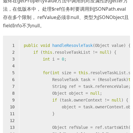
最终在getPropertyValue方法中调用到对应属性的getter方
法，在低版本中， 处理$ref任务时要调用到JSONPath.eval
存在多个限制， refValue必须非null、类型为JSONObject且
fieldInfo不为null。
1
public
void
handleResovleTask
(Object value)
{
2
if
 (
this
.resolveTaskList != 
null
) {
3
int
 i = 
0
;
4
5
for
(
int
 size = 
this
.resolveTaskList.s
6
            ResolveTask task = (ResolveTask)
t
7
            String ref = task.referenceValue;
8
            Object object = 
null
;
9
if
 (task.ownerContext != 
null
) {
10
                object = task.ownerContext.ob
11
            }
12
13
            Object refValue = ref.startsWith(