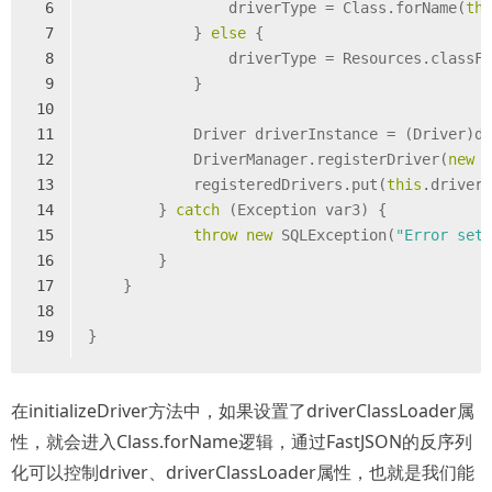
6
                driverType = Class.forName(
th
7
            } 
else
 {
8
                driverType = Resources.classF
9
            }
10
11
            Driver driverInstance = (Driver)d
12
            DriverManager.registerDriver(
new
 
13
            registeredDrivers.put(
this
.driver
14
        } 
catch
 (Exception var3) {
15
throw
new
 SQLException(
"Error set
16
        }
17
    }
18
19
}
在initializeDriver方法中，如果设置了driverClassLoader属
性，就会进入Class.forName逻辑，通过FastJSON的反序列
化可以控制driver、driverClassLoader属性，也就是我们能