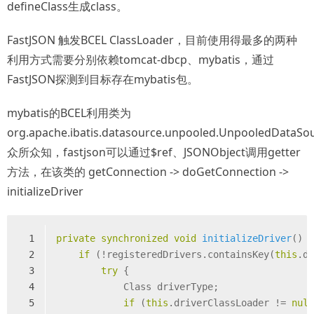
defineClass生成class。
FastJSON 触发BCEL ClassLoader，目前使用得最多的两种
利用方式需要分别依赖tomcat-dbcp、mybatis，通过
FastJSON探测到目标存在mybatis包。
mybatis的BCEL利用类为
org.apache.ibatis.datasource.unpooled.UnpooledDataSo
众所众知，fastjson可以通过$ref、JSONObject调用getter
方法，在该类的 getConnection -> doGetConnection ->
initializeDriver
1
private
synchronized
void
initializeDriver
()
2
if
 (!registeredDrivers.containsKey(
this
.d
3
try
 {
4
            Class driverType;
5
if
 (
this
.driverClassLoader != 
nul