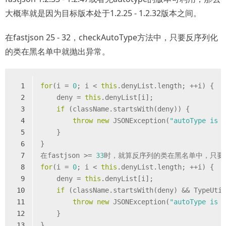
大概率就是因为目标版本处于1.2.25 - 1.2.32版本之间。
在fastjson 25 - 32，checkAutoType方法中，只要反序列化
的类在黑名单中就抛出异常。
1
for
(i = 
0
; i < 
this
.denyList.length; ++i) {
2
    deny = 
this
.denyList[i];
3
if
 (className.startsWith(deny)) {
4
throw
new
 JSONException(
"autoType is 
5
    }
6
}
7
在fastjson >= 
33
时，就算反序列的类在黑名单中，只要反序列
8
for
(i = 
0
; i < 
this
.denyList.length; ++i) {
9
    deny = 
this
.denyList[i];
10
if
 (className.startsWith(deny) && TypeUti
11
throw
new
 JSONException(
"autoType is 
12
    }
13
}