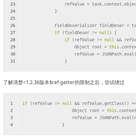
23
                refValue = task.context.objec
24
            }
25
26
            FieldDeserializer fieldDeser = ta
27
if
 (fieldDeser != 
null
) {
28
if
 (refValue != 
null
 && refVa
29
                    Object root = 
this
.contex
30
                    refValue = JSONPath.eval(
31
                }
了解清楚<1.2.36版本$ref getter的限制之后，尝试绕过
1
if
 (refValue != 
null
 && refValue.getClass() ==
2
                    Object root = 
this
.context
3
                    refValue = JSONPath.eval(r
4
                }