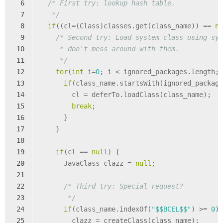
6
/* First try: lookup hash table.
7
   */
8
if
((cl=(Class)classes.get(class_name)) == 
n
9
/* Second try: Load system class using sy
10
     * don't mess around with them.
11
     */
12
for
(
int
 i=
0
; i < ignored_packages.length;
13
if
(class_name.startsWith(ignored_packag
14
        cl = deferTo.loadClass(class_name);
15
break
;
16
      }
17
    }
18
19
if
(cl == 
null
) {
20
      JavaClass clazz = 
null
;
21
22
/* Third try: Special request?
23
       */
24
if
(class_name.indexOf(
"$$BCEL$$"
) >= 
0
)
25
        clazz = createClass(class_name);