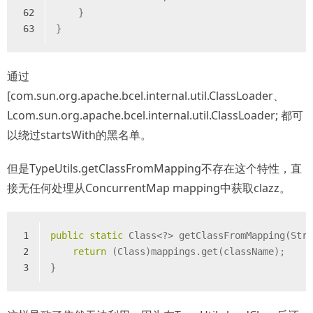
62
    }
63
}
通过
[com.sun.org.apache.bcel.internal.util.ClassLoader、
Lcom.sun.org.apache.bcel.internal.util.ClassLoader; 都可
以绕过startsWith的黑名单。
但是TypeUtils.getClassFromMapping不存在这个特性，直
接无任何处理从ConcurrentMap mapping中获取clazz。
1
public
static
 Class<?> getClassFromMapping(Str
2
return
 (Class)mappings.get(className);
3
}