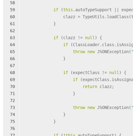
58
59
if
 (
this
.autoTypeSupport || expec
60
                clazz = TypeUtils.loadClass(t
61
            }
62
63
if
 (clazz != 
null
) {
64
if
 (ClassLoader.class.isAssig
65
throw
new
 JSONException(
"
66
                }
67
68
if
 (expectClass != 
null
) {
69
if
 (expectClass.isAssigna
70
return
 clazz;
71
                    }
72
73
throw
new
 JSONException(
"
74
                }
75
            }
76
77
if
 (!
this
.autoTypeSupport) {