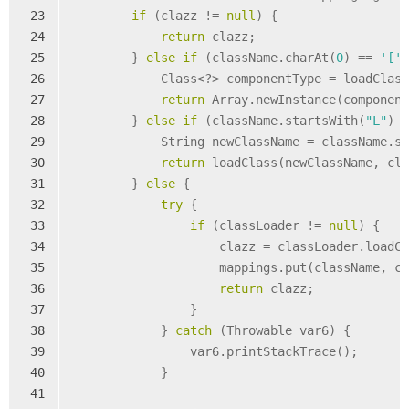
23
if
 (clazz != 
null
) {
24
return
 clazz;
25
        } 
else
if
 (className.charAt(
0
) == 
'['
26
            Class<?> componentType = loadClas
27
return
 Array.newInstance(componen
28
        } 
else
if
 (className.startsWith(
"L"
) 
29
            String newClassName = className.s
30
return
 loadClass(newClassName, cl
31
        } 
else
 {
32
try
 {
33
if
 (classLoader != 
null
) {
34
                    clazz = classLoader.loadC
35
                    mappings.put(className, c
36
return
 clazz;
37
                }
38
            } 
catch
 (Throwable var6) {
39
                var6.printStackTrace();
40
            }
41