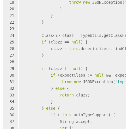
19
throw
new
 JSONException(
"
20
                }
21
            }
22
        }
23
24
        Class<?> clazz = TypeUtils.getClassFr
25
if
 (clazz == 
null
) {
26
            clazz = 
this
.deserializers.findCl
27
        }
28
29
if
 (clazz != 
null
) {
30
if
 (expectClass != 
null
 && !expec
31
throw
new
 JSONException(
"type
32
            } 
else
 {
33
return
 clazz;
34
            }
35
        } 
else
 {
36
if
 (!
this
.autoTypeSupport) {
37
                String accept;
38
int
 i;