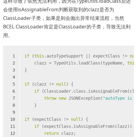
这样导致了依然无法利用，因为在TypeUtils.loadClass后还
会使用isAssignableFrom判断获取到的clazz是否为
ClassLoader子类，如果是则会抛出异常结束流程，当然
BCEL ClassLoader肯定是ClassLoader的子类，导致无法利
用。
1
if
 (
this
.autoTypeSupport || expectClass != 
nu
2
    clazz = TypeUtils.loadClass(typeName, 
thi
3
}
4
5
if
 (clazz != 
null
) {
6
if
 (ClassLoader.class.isAssignableFrom(cl
7
throw
new
 JSONException(
"autoType is 
8
    }
9
10
if
 (expectClass != 
null
) {
11
if
 (expectClass.isAssignableFrom(clazz)) 
12
return
 clazz;